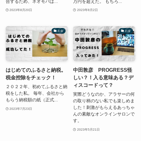
合するため、ネオモバは...
万円を超えた。 もちろ...
2023年8月20日
2023年8月2日
お金
お金
はじめてのふるさと納税。
中田敦彦 PROGRESS怪
税金控除をチェック！
しい？！入る意味ある？デ
ィスコードって？
２０２２年、初めてふるさと納
税をした私。 毎年、会社から
実際どうなのか、アラサーの何
もらう納税額の紙（正式...
の取り柄のない私でも楽しめま
した！刺激がもらえるあっちゃ
2023年7月23日
んの素敵なオンラインサロンで
す。
2023年5月21日