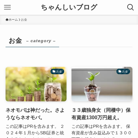
ちゃんしいブログ
ホーム
お金
お金
– category –
お金
お金
ネオモバは神だった。さよ
３３歳独身女（同棲中）保
うならネオモバ。
有資産1300万円超え。
この記事はPRを含みます。 ２
この記事はPRを含みます。 保
０２４年１月からSBI証券と統
有資産が含み益込みで１３００