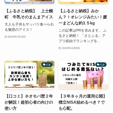
【ふるさと納税】 上士幌
【ふるさと納税】みか
町 牛乳そのまんまアイス
ん？！オレンジみたい！媛
一まどんな約3.５kg
大人も子供もサッパリ食べられ
る魅惑のアイス！
この記事はPRを含みます。 ふ
るさと納税！ 「さとふる」ア
2023年1月10日
プリ経由でランキングを...
2022年12月8日
お金
お金
【口コミ】ネオモバ歴２年
【３年８ヶ月の運用公開】
が解説！超初心者の向けの
積立NISA始めるべき？で
使い方
も心配。