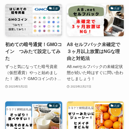
お金
お金
初めての暗号通貨！GMOコ
A8 セルフバック未確定で
イン つみたて設定してみ
３ヶ月以上放置はNGな理
た
由と対処法
ずっと気になってた暗号資産
A8.netセルフバックの未確定状
（仮想通貨）やっと始めまし
態が続いた時はすぐに問い合わ
た！ 遅い？ GMOコインのト...
せしましょう！
2023年5月2日
2023年2月27日
お金
お金