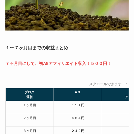
１〜７ヶ月目までの収益まとめ
７ヶ月目にして、初A8アフィリエイト収入！５００円！
スクロールできます
ブログ
A８
Go
運営
アド
１ヶ月目
１１１円
４
２ヶ月目
４８４円
３ヶ月目
２４２円
１