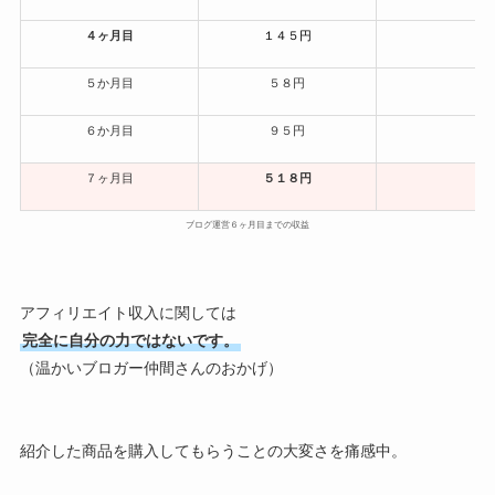
４ヶ月目
１４５円
１
５か月目
５８円
２
６か月目
９５円
１
７ヶ月目
５１８円
１
ブログ運営６ヶ月目までの収益
アフィリエイト収入に関しては
完全に自分の力ではないです。
（温かいブロガー仲間さんのおかげ）
紹介した商品を購入してもらうことの大変さを痛感中。