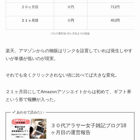
２０ヶ月目
０円
711円
２１ヶ月目
０
円
451
円
ブログ運営18~21ヶ月目までの収益
楽天、アマゾンからの物販はリンクを設置していれば発生しやす
いが単価が低いのが現実。
それでも全くクリックされない頃に比べてば大きな変化。
２１ヶ月目にしてAmazonアソシエイトからは初めて、ギフト券
という形で報酬が入った。
あわせて読みたい
３０代アラサー女子雑記ブログ18
ヶ月目の運営報告