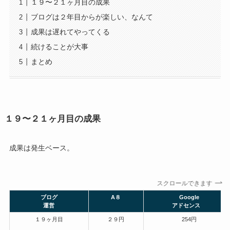
１９〜２１ヶ月目の成果
ブログは２年目からが楽しい、なんて
成果は遅れてやってくる
続けることが大事
まとめ
１９〜２１ヶ月目の成果
成果は発生ベース。
スクロールできます
ブログ
A８
Google
運営
アドセンス
１９ヶ月目
２９円
254円