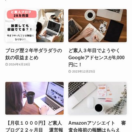
ブログ歴２年半ダラダラの
ど素人３年目でようやく
奴の収益まとめ
Googleアドセンスが8,000
円に！
2024年4月19日
2023年12月25日
【月収１０００円】ど素人
Amazonアソシエイト 審
ブログ２２ヶ月目 運営報
査合格前の報酬はもらえ