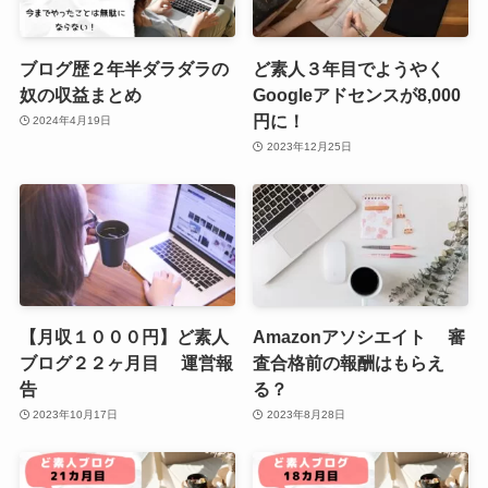
ブログ歴２年半ダラダラの
ど素人３年目でようやく
奴の収益まとめ
Googleアドセンスが8,000
円に！
2024年4月19日
2023年12月25日
【月収１０００円】ど素人
Amazonアソシエイト 審
ブログ２２ヶ月目 運営報
査合格前の報酬はもらえ
告
る？
2023年10月17日
2023年8月28日