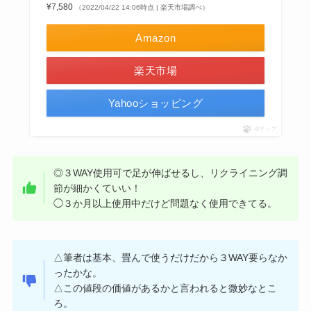
¥7,580
（2022/04/22 14:06時点 | 楽天市場調べ）
Amazon
楽天市場
Yahooショッピング
ポチップ
◎３WAY使用可で足が伸ばせるし、リクライニング調
節が細かくていい！
◯３か月以上使用中だけど問題なく使用できてる。
△筆者は基本、畳んで使うだけだから３WAY要らなか
ったかな。
△この値段の価値があるかと言われると微妙なとこ
ろ。