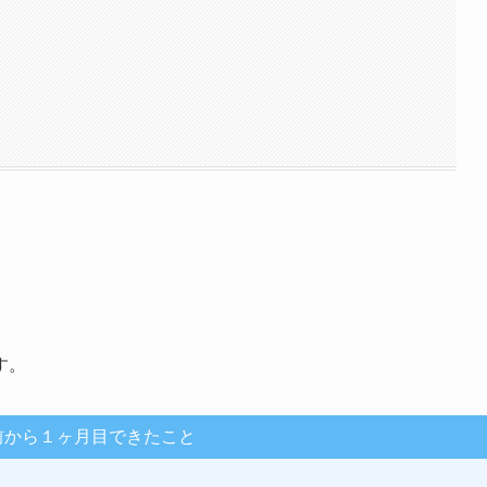
歩
す。
前から１ヶ月目できたこと