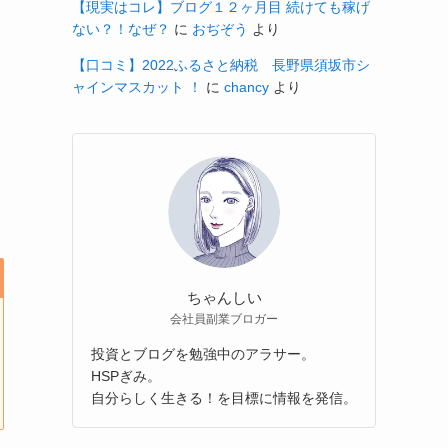
【現実はコレ】ブログ１２ヶ月目 続けても稼げ
ない？！なぜ？
に
おぢぞう
より
【口コミ】2022ふるさと納税 長野県須坂市シ
ャインマスカット ！
に
chancy
より
ちゃんしい
会社員副業ブロガー
投資とブログを勉強中のアラサー。
HSPぎみ。
自分らしく生きる！を目標に情報を発信。