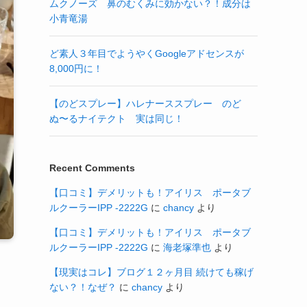
ムクノーズ 鼻のむくみに効かない？！成分は
小青竜湯
ど素人３年目でようやくGoogleアドセンスが
8,000円に！
【のどスプレー】ハレナーススプレー のど
ぬ〜るナイテクト 実は同じ！
Recent Comments
【口コミ】デメリットも！アイリス ポータブ
ルクーラーIPP -2222G
に
chancy
より
【口コミ】デメリットも！アイリス ポータブ
ルクーラーIPP -2222G
に
海老塚準也
より
【現実はコレ】ブログ１２ヶ月目 続けても稼げ
ない？！なぜ？
に
chancy
より